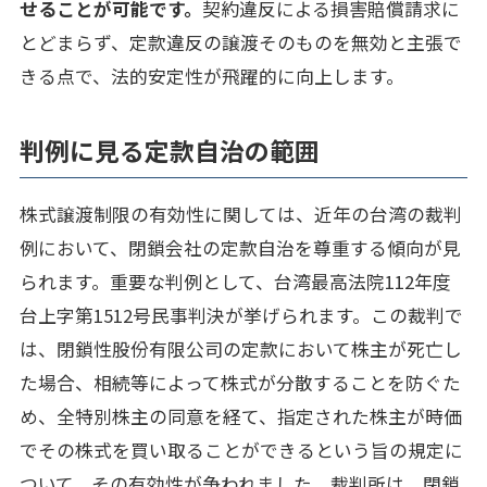
せることが可能です。
契約違反による損害賠償請求に
とどまらず、定款違反の譲渡そのものを無効と主張で
きる点で、法的安定性が飛躍的に向上します。
判例に見る定款自治の範囲
株式譲渡制限の有効性に関しては、近年の台湾の裁判
例において、閉鎖会社の定款自治を尊重する傾向が見
られます。重要な判例として、台湾最高法院112年度
台上字第1512号民事判決が挙げられます。この裁判で
は、閉鎖性股份有限公司の定款において株主が死亡し
た場合、相続等によって株式が分散することを防ぐた
め、全特別株主の同意を経て、指定された株主が時価
でその株式を買い取ることができるという旨の規定に
ついて、その有効性が争われました。裁判所は、閉鎖