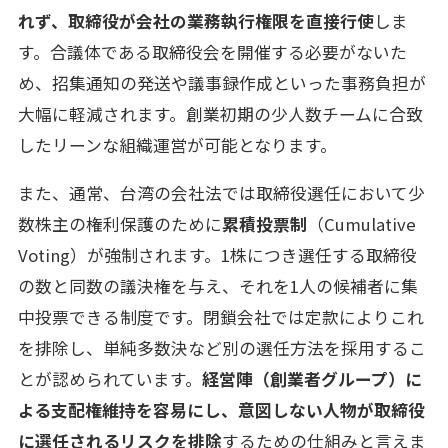
れず、取締役が会社の業務執行権限を直接行使
しま
す。合議体である取締役会を開催する必要がないた
め、招集通知の発送や議事録作成といった事務負担が
大幅に軽減されます。創業初期の少人数チームに合致
したリーンな組織運営が可能となります。
また、通常、台湾の会社法では取締役選任において少
数株主の権利保護のために
累積投票制
（Cumulative
Voting）が強制されます。1株につき選任する取締役
の数と同数の議決権を与え、それを1人の候補者に集
中投票できる制度です。閉鎖会社では定款によりこれ
を排除し、単純多数決など別の選任方法を採用するこ
とが認められています。
経営陣（創業者グループ）に
よる支配権維持を容易にし、意図しない人物が取締役
に選任されるリスクを排除
するための仕組みと言えま