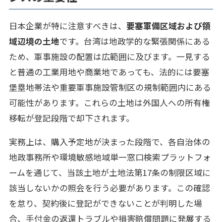
日本企業が特に注意すべきは、
要塞軍備区域および領
域辺境の土地
です。台湾は地政学的な緊張関係にある
ため、軍事施設の配置は広範囲に及びます。一見する
と普通の工業用地や商業地であっても、法的には要塞
堡塁地帯法や重要軍事施設管制区の規制範囲内にある
可能性があります。これらの土地は外国人への所有権
移転が登記段階で却下されます。
実務上は、購入予定地が決まった段階で、各自治体の
地政事務所や環境敏感地域単一窓口検索プラットフォ
ームを通じて、当該土地が土地法第17条の制限区域に
該当しないかの照会を行う必要があります。この確認
を怠り、契約後に登記ができないことが判明した場
合、手付金の返還トラブルや損害賠償問題に発展する