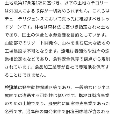
土地法第17条第1項に基づき、以下の土地カテゴリー
は外国人による取得が一切認められません。これらは
デューデリジェンスにおいて真っ先に確認すべきレッ
ドゾーンです。
林地
は森林法に基づき指定された土地
であり、国土の保全と水源涵養を目的としています。
山間部でのリゾート開発や、山林を含む広大な敷地の
工場建設は不可となります。
漁地
は養殖池や沿岸の漁
業権設定地などであり、食料安全保障の観点から規制
されています。食品加工業等が自社で養殖池を保有す
ることはできません。
狩猟地
は野生動物保護区等であり、一般的なビジネス
展開では遭遇する可能性は低いです。
塩地
は製塩事業
のための土地であり、歴史的に国家専売事業であった
名残です。沿岸部の開発案件で旧塩田跡地が含まれる