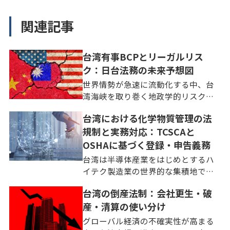
関連記事
台湾有事BCPとリーガルリス
ク：日台法務の未来予想図
世界情勢が急速に流動化する中、台
湾海峡を取り巻く地政学的リスク
は、もはや外交上の懸念事項にとど
台湾における化学物質管理の法
まりません。企業経営における喫緊
規制と実務対応：TCSCAと
の課題として認識される時代を迎え
ました。多くの日本企業にとって、
OSHAに基づく登録・申告義務
台湾は半導体をはじめとするサプ
台湾は半導体産業をはじめとするハ
[…]
イテク製造業の世界的な集積地であ
り、日本企業にとってサプライチェ
台湾の倒産法制：会社更生・破
ーンの中核を担う重要なパートナー
産・清算の使い分け
です。台湾市場で化学物質を取り扱
うビジネスを展開する日本企業の経
グローバル経済の不確実性が高まる