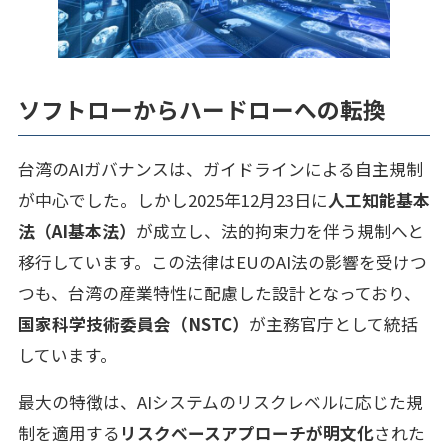
ソフトローからハードローへの転換
台湾のAIガバナンスは、ガイドラインによる自主規制
が中心でした。しかし2025年12月23日に
人工知能基本
法（AI基本法）
が成立し、法的拘束力を伴う規制へと
移行しています。この法律はEUのAI法の影響を受けつ
つも、台湾の産業特性に配慮した設計となっており、
国家科学技術委員会（NSTC）
が主務官庁として統括
しています。
最大の特徴は、AIシステムのリスクレベルに応じた規
制を適用する
リスクベースアプローチが明文化
された