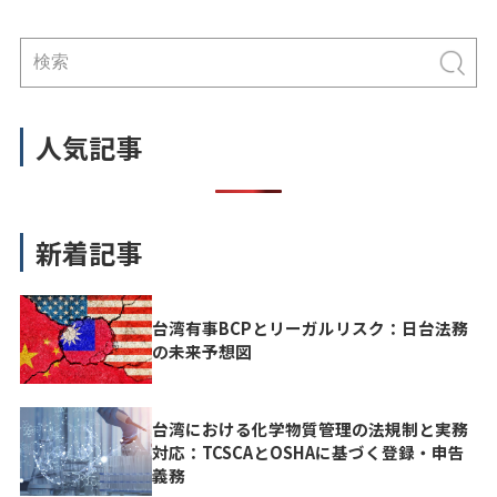
左右する経営課題となっています。
企業の自浄作用を担保する内部通報
制度の整備は、不正の早期発見と是
正において不可欠なメカニズム […]
人気記事
新着記事
台湾有事BCPとリーガルリスク：日台法務
の未来予想図
台湾における化学物質管理の法規制と実務
対応：TCSCAとOSHAに基づく登録・申告
義務