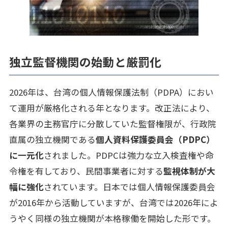
独立監督機関の始動と厳罰化
2026年は、台湾の個人情報保護法制（PDPA）におい
て運用が厳格化される年となります。改正法により、
各業界の主務官庁に分散していた監督権限が、行政院
直属の独立機関である
個人資料保護委員会（PDPC）
に一元化
されました。PDPCは強力な立入検査権や命
令権を有しており、民間事業者に対する
監視体制が大
幅に強化
されています。日本では個人情報保護委員会
が2016年から活動していますが、台湾では2026年によ
うやく同様の独立機関が本格稼働を開始した形です。