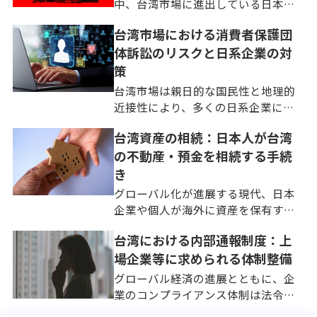
営者や法務担当者が直面する最 […]
中、台湾市場に進出している日本企
業にとって、現地法人の経営管理、
台湾市場における消費者保護団
とりわけ事業再生と撤退に関わる法
体訴訟のリスクと日系企業の対
制度の理解は避けて通れない経営課
題です。台湾は地理的・歴史的な近
策
接性から、多くの日本企業にと […]
台湾市場は親日的な国民性と地理的
近接性により、多くの日系企業にと
って重要な海外拠点です。日本の高
台湾資産の相続：日本人が台湾
品質な製品やサービスは台湾の消費
の不動産・預金を相続する手続
者に高く評価されています。しかし
法務の観点からは、日本とは根本的
き
に異なる厳格な消費者保護のリ […]
グローバル化が進展する現代、日本
企業や個人が海外に資産を保有する
ことは珍しくありません。台湾は日
台湾における内部通報制度：上
本にとって歴史的・経済的に密接な
場企業等に求められる体制整備
関係にあるパートナーであり、多く
の日本企業が進出し、個人投資家が
グローバル経済の進展とともに、企
不動産や金融資産を保有するケ […]
業のコンプライアンス体制は法令遵
守の枠を超え、企業価値そのものを