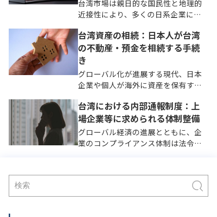
台湾市場は親日的な国民性と地理的
近接性により、多くの日系企業にと
って重要な海外拠点です。日本の高
台湾資産の相続：日本人が台湾
品質な製品やサービスは台湾の消費
の不動産・預金を相続する手続
者に高く評価されています。しかし
法務の観点からは、日本とは根本的
き
に異なる厳格な消費者保護のリ […]
グローバル化が進展する現代、日本
企業や個人が海外に資産を保有する
ことは珍しくありません。台湾は日
台湾における内部通報制度：上
本にとって歴史的・経済的に密接な
場企業等に求められる体制整備
関係にあるパートナーであり、多く
の日本企業が進出し、個人投資家が
グローバル経済の進展とともに、企
不動産や金融資産を保有するケ […]
業のコンプライアンス体制は法令遵
守の枠を超え、企業価値そのものを
左右する経営課題となっています。
企業の自浄作用を担保する内部通報
制度の整備は、不正の早期発見と是
正において不可欠なメカニズム […]