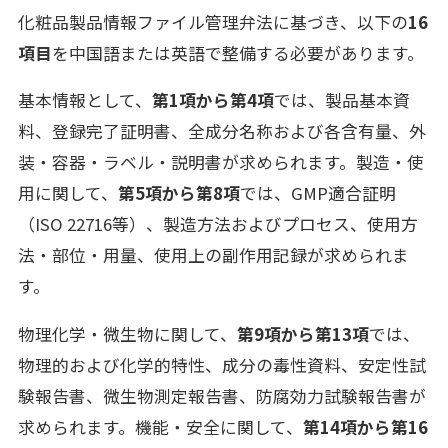
化粧品製品情報ファイル管理弁法に基づき、以下の
16
項目
を中国語または英語で整備する必要があります。
基本情報として、
第1項から第4項
では、製品基本資
料、登録完了証明書、全成分名称および各含有量、外
装・容器・ラベル・説明書が求められます。製造・使
用に関して、
第5項から第8項
では、GMP適合証明
（ISO 22716等）、製造方法およびプロセス、使用方
法・部位・用量、使用上の副作用記録が求められま
す。
物理化学・微生物に関して、
第9項から第13項
では、
物理的および化学的特性、成分の毒性資料、安定性試
験報告書、微生物測定報告書、防腐効力試験報告書が
求められます。機能・安全に関して、
第14項から第16