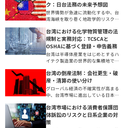
ク：日台法務の未来予想図
世界情勢が急速に流動化する中、台
湾海峡を取り巻く地政学的リスク
は、もはや外交上の懸念事項にとど
台湾における化学物質管理の法
まりません。企業経営における喫緊
規制と実務対応：TCSCAと
の課題として認識される時代を迎え
ました。多くの日本企業にとって、
OSHAに基づく登録・申告義務
台湾は半導体をはじめとするサプ
台湾は半導体産業をはじめとするハ
[…]
イテク製造業の世界的な集積地であ
り、日本企業にとってサプライチェ
台湾の倒産法制：会社更生・破
ーンの中核を担う重要なパートナー
産・清算の使い分け
です。台湾市場で化学物質を取り扱
うビジネスを展開する日本企業の経
グローバル経済の不確実性が高まる
営者や法務担当者が直面する最 […]
中、台湾市場に進出している日本企
業にとって、現地法人の経営管理、
台湾市場における消費者保護団
とりわけ事業再生と撤退に関わる法
体訴訟のリスクと日系企業の対
制度の理解は避けて通れない経営課
題です。台湾は地理的・歴史的な近
策
接性から、多くの日本企業にと […]