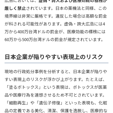
広告においては、
虚偽・誇大および医療効能の標榜が
厳しく禁止
されています。日本の薬機法と同様、この
境界線は非常に厳格です。違反した場合は高額な罰金
が科される可能性があります。虚偽・誇大広告には4
万から400万台湾ドルの罰金が、医療効能の標榜には
60万から500万台湾ドルの罰金が規定されています。
日本企業が陥りやすい表現上のリスク
現地の行政処分事例を分析すると、日本企業が陥りや
すい表現上のリスクが浮かび上がります。たとえば、
「塗るボトックス」という表現は、ボトックスが医薬
品や医療行為を連想させるため不可とされています。
「細胞再生」や「遺伝子修復」といった表現も、化粧
品の定義である美化、清潔、保護を逸脱し、医療的な