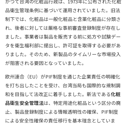
かつて台湾の化粧品行政は、1973年に公布された化粧
品衛生管理条例に基づいて運用されていました。旧法
制下では、化粧品は一般化粧品と含薬化粧品に分類さ
れ、後者に対しては厳格な事前審査登録制度が存在し
ました。事業者は製品を販売する前に処方や試験デー
タを衛生福利部に提出し、許可証を取得する必要があ
りました。そのため、新製品のタイムリーな市場投入
が阻害される要因となっていました。
欧州連合（EU）がPIF制度を通じた企業責任の明確化
を打ち出したことを受け、台湾当局も国際的な規制調
和を目指して法改正に着手しました。新法である
化粧
品衛生安全管理法
は、特定用途化粧品という区分の廃
止、製品登録制度による情報透明性の確保、PIF制度
による安全性確保の責任移行を基本理念としていま